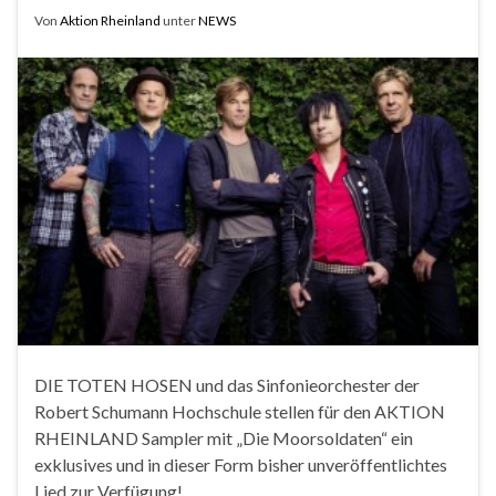
Von
Aktion Rheinland
unter
NEWS
DIE TOTEN HOSEN und das Sinfonieorchester der
Robert Schumann Hochschule stellen für den AKTION
RHEINLAND Sampler mit „Die Moorsoldaten“ ein
exklusives und in dieser Form bisher unveröffentlichtes
Lied zur Verfügung!