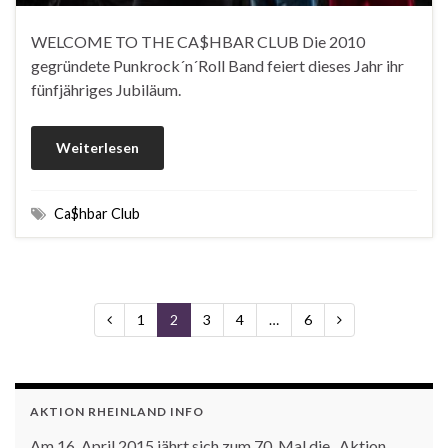
WELCOME TO THE CA$HBAR CLUB Die 2010
gegründete Punkrock´n´Roll Band feiert dieses Jahr ihr
fünfjähriges Jubiläum.
Weiterlesen
Ca$hbar Club
1
2
3
4
…
6
AKTION RHEINLAND INFO
Am 16. April 2015 jährt sich zum 70. Mal die „Aktion