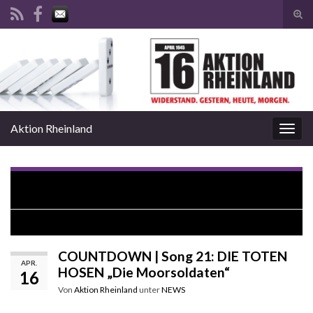
Suc
ums
Search for:
Aktion Rheinland
Navi
umsc
COUNTDOWN | Song 20: CONVERSE QUARTET „Neue
Gedanken“
JAYJAY VERÖFFENTLICHT VIDEO ZU „ERSTE REIHE“
COUNTDOWN | Song 21: DIE TOTEN
APR.
HOSEN „Die Moorsoldaten“
16
Von
Aktion Rheinland
unter
NEWS