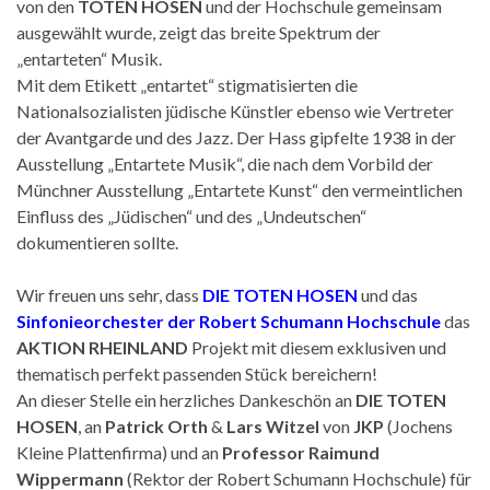
von den
TOTEN HOSEN
und der Hochschule gemeinsam
ausgewählt wurde, zeigt das breite Spektrum der
„entarteten“ Musik.
Mit dem Etikett „entartet“ stigmatisierten die
Nationalsozialisten jüdische Künstler ebenso wie Vertreter
der Avantgarde und des Jazz. Der Hass gipfelte 1938 in der
Ausstellung „Entartete Musik“, die nach dem Vorbild der
Münchner Ausstellung „Entartete Kunst“ den vermeintlichen
Einfluss des „Jüdischen“ und des „Undeutschen“
dokumentieren sollte.
Wir freuen uns sehr, dass
DIE TOTEN HOSEN
und das
Sinfonieorchester der Robert Schumann Hochschule
das
AKTION RHEINLAND
Projekt mit diesem exklusiven und
thematisch perfekt passenden Stück bereichern!
An dieser Stelle ein herzliches Dankeschön an
DIE TOTEN
HOSEN
, an
Patrick Orth
&
Lars Witzel
von
JKP
(Jochens
Kleine Plattenfirma) und an
Professor Raimund
Wippermann
(Rektor der Robert Schumann Hochschule) für