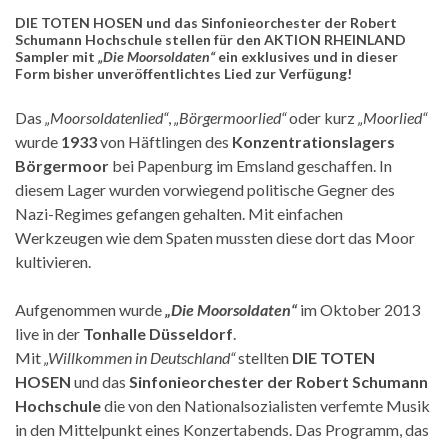
DIE TOTEN HOSEN
und das
Sinfonieorchester der Robert
Schumann Hochschule
stellen für den
AKTION RHEINLAND
Sampler mit
„Die Moorsoldaten“
ein exklusives und in dieser
Form bisher unveröffentlichtes Lied zur Verfügung!
Das
„Moorsoldatenlied“
,
„Börgermoorlied“
oder kurz
„Moorlied“
wurde
1933
von Häftlingen des
Konzentrationslagers
Börgermoor
bei Papenburg im Emsland geschaffen. In
diesem Lager wurden vorwiegend politische Gegner des
Nazi-Regimes gefangen gehalten. Mit einfachen
Werkzeugen wie dem Spaten mussten diese dort das Moor
kultivieren.
Aufgenommen wurde
„Die Moorsoldaten“
im Oktober 2013
live in der
Tonhalle Düsseldorf
.
Mit
„Willkommen in Deutschland“
stellten
DIE TOTEN
HOSEN
und das
Sinfonieorchester der Robert Schumann
Hochschule
die von den Nationalsozialisten verfemte Musik
in den Mittelpunkt eines Konzertabends. Das Programm, das