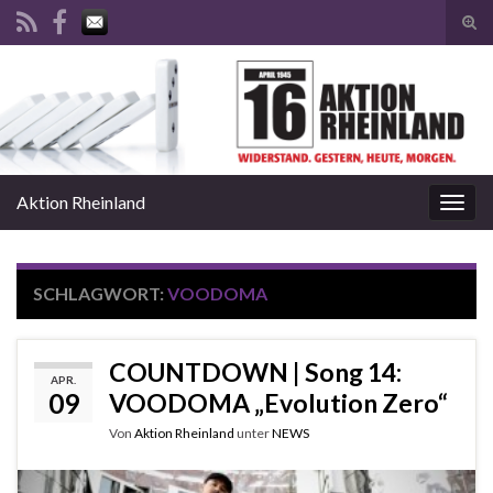
Suc
ums
Search for:
Aktion Rheinland
Navi
umsc
SCHLAGWORT:
VOODOMA
COUNTDOWN | Song 14:
APR.
09
VOODOMA „Evolution Zero“
Von
Aktion Rheinland
unter
NEWS