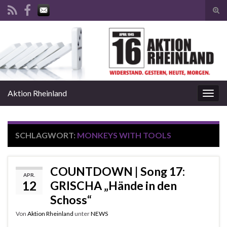
Suc
ums
Search for:
Aktion Rheinland
Navi
umsc
SCHLAGWORT:
MONKEYS WITH TOOLS
COUNTDOWN | Song 17:
APR.
12
GRISCHA „Hände in den
Schoss“
Von
Aktion Rheinland
unter
NEWS