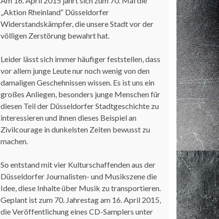
Am 16. April 2015 jährt sich zum 70. Mal die
„Aktion Rheinland“ Düsseldorfer
Widerstandskämpfer, die unsere Stadt vor der
völligen Zerstörung bewahrt hat.
Leider lässt sich immer häufiger feststellen, dass
vor allem junge Leute nur noch wenig von den
damaligen Geschehnissen wissen. Es ist uns ein
großes Anliegen, besonders junge Menschen für
diesen Teil der Düsseldorfer Stadtgeschichte zu
interessieren und ihnen dieses Beispiel an
Zivilcourage in dunkelsten Zeiten bewusst zu
machen.
So entstand mit vier Kulturschaffenden aus der
Düsseldorfer Journalisten- und Musikszene die
Idee, diese Inhalte über Musik zu transportieren.
Geplant ist zum 70. Jahrestag am 16. April 2015,
die Veröffentlichung eines CD-Samplers unter