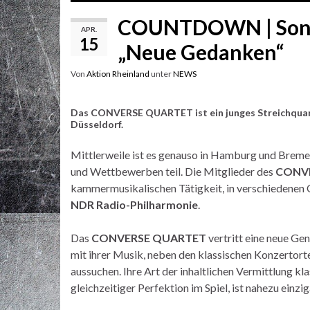
COUNTDOWN | Son
APR.
15
„Neue Gedanken“
Von
Aktion Rheinland
unter
NEWS
Das
CONVERSE QUARTET
ist ein junges Streichqua
Düsseldorf.
Mittlerweile ist es genauso in Hamburg und Brem
und Wettbewerben teil. Die Mitglieder des
CONV
kammermusikalischen Tätigkeit, in verschiedenen
NDR Radio-Philharmonie
.
Das
CONVERSE QUARTET
vertritt eine neue Gen
mit ihrer Musik, neben den klassischen Konzertort
aussuchen. Ihre Art der inhaltlichen Vermittlung 
gleichzeitiger Perfektion im Spiel, ist nahezu einzig