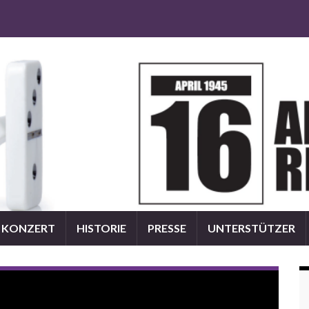
KONZERT
HISTORIE
PRESSE
UNTERSTÜTZER
COUNTDOWN | Song 21: DIE TOTEN HOSEN „Die
Moorsoldaten“