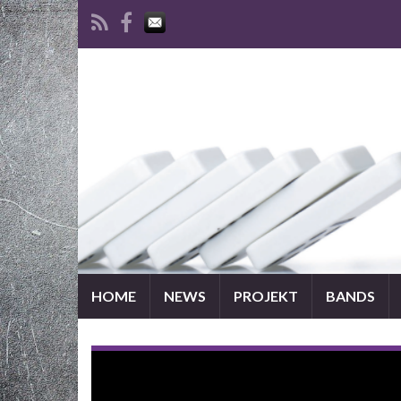
HOME
NEWS
PROJEKT
BANDS
COUNTDOWN | Song 19: HEAVY GUMMI feat.
MINDIX „16. April“