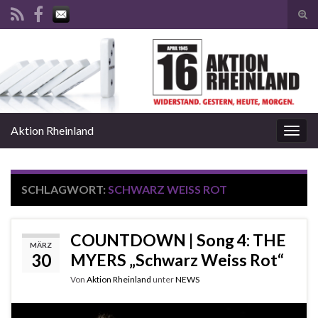
Suc
ums
Search for:
Aktion Rheinland
Navi
umsc
SCHLAGWORT:
SCHWARZ WEISS ROT
COUNTDOWN | Song 4: THE
MÄRZ
30
MYERS „Schwarz Weiss Rot“
Von
Aktion Rheinland
unter
NEWS