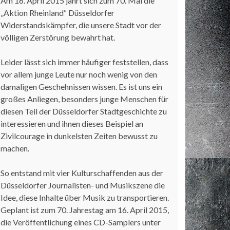
Am 16. April 2015 jährt sich zum 70. Mal die
„Aktion Rheinland“ Düsseldorfer
Widerstandskämpfer, die unsere Stadt vor der
völligen Zerstörung bewahrt hat.
Leider lässt sich immer häufiger feststellen, dass
vor allem junge Leute nur noch wenig von den
damaligen Geschehnissen wissen. Es ist uns ein
großes Anliegen, besonders junge Menschen für
diesen Teil der Düsseldorfer Stadtgeschichte zu
interessieren und ihnen dieses Beispiel an
Zivilcourage in dunkelsten Zeiten bewusst zu
machen.
So entstand mit vier Kulturschaffenden aus der
Düsseldorfer Journalisten- und Musikszene die
Idee, diese Inhalte über Musik zu transportieren.
Geplant ist zum 70. Jahrestag am 16. April 2015,
die Veröffentlichung eines CD-Samplers unter