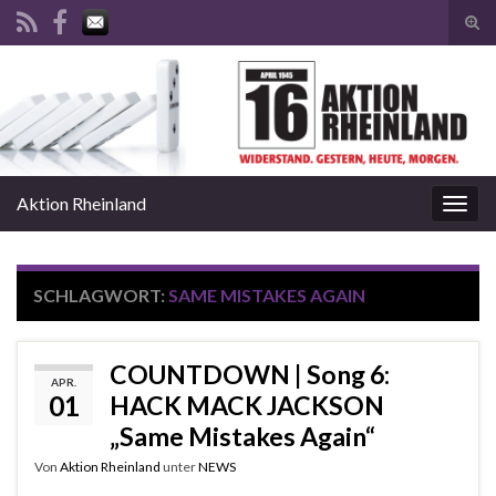
Suc
ums
Search for:
Aktion Rheinland
Navi
umsc
SCHLAGWORT:
SAME MISTAKES AGAIN
COUNTDOWN | Song 6:
APR.
01
HACK MACK JACKSON
„Same Mistakes Again“
Von
Aktion Rheinland
unter
NEWS