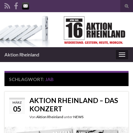
Suc
ums
Search for:
Aktion Rheinland
Navi
umsc
SCHLAGWORT:
JAB
AKTION RHEINLAND – DAS
MÄRZ
05
KONZERT
Von
Aktion Rheinland
unter
NEWS