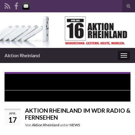
Suc
ums
Search for:
Aktion Rheinland
Navi
umsc
ÜBERGABE DER CD AN DEN DÜSSELDORFER
OBERBÜRGERMEISTER
AKTION RHEINLAND MUSIK VIDEOS
AKTION RHEINLAND IM WDR RADIO &
APR.
FERNSEHEN
17
Von
Aktion Rheinland
unter
NEWS