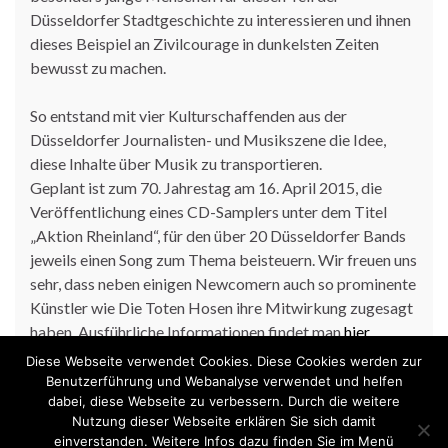
Düsseldorfer Stadtgeschichte zu interessieren und ihnen
dieses Beispiel an Zivilcourage in dunkelsten Zeiten
bewusst zu machen.
So entstand mit vier Kulturschaffenden aus der
Düsseldorfer Journalisten- und Musikszene die Idee,
diese Inhalte über Musik zu transportieren.
Geplant ist zum 70. Jahrestag am 16. April 2015, die
Veröffentlichung eines CD-Samplers unter dem Titel
„Aktion Rheinland“, für den über 20 Düsseldorfer Bands
jeweils einen Song zum Thema beisteuern. Wir freuen uns
sehr, dass neben einigen Newcomern auch so prominente
Künstler wie Die Toten Hosen ihre Mitwirkung zugesagt
haben. Ausführliche Informationen findet man
hier
Diese Webseite verwendet Cookies. Diese Cookies werden zur
Benutzerführung und Webanalyse verwendet und helfen
dabei, diese Webseite zu verbessern. Durch die weitere
Nutzung dieser Webseite erklären Sie sich damit
einverstanden. Weitere Infos dazu finden Sie im Menü
DATENSCHUTZ
IMPRESSUM
KONTAKT