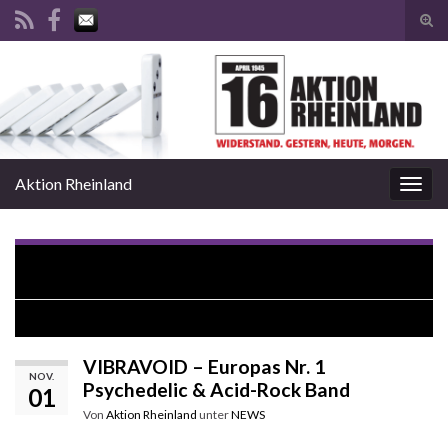
Suc
ums
Search for:
Aktion Rheinland
Navi
umsc
HONIG – Indie Rock Helden & Kulturförderpreisträger der
Stadt Düsseldorf
VOODOMA – Dark Metal für die Aktion Rheinland
VIBRAVOID – Europas Nr. 1
NOV.
Psychedelic & Acid-Rock Band
01
Von
Aktion Rheinland
unter
NEWS