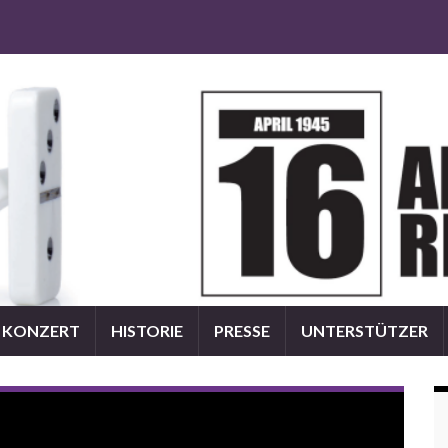
KONZERT
HISTORIE
PRESSE
UNTERSTÜTZER
d
SKYLINE TONFABRIK übernimmt das Mastering der
Aktion Rheinland CD