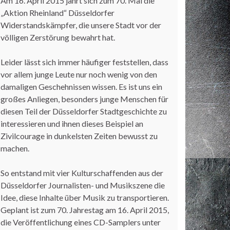
Am 16. April 2015 jährt sich zum 70. Mal die
„Aktion Rheinland“ Düsseldorfer
Widerstandskämpfer, die unsere Stadt vor der
völligen Zerstörung bewahrt hat.
Leider lässt sich immer häufiger feststellen, dass
vor allem junge Leute nur noch wenig von den
damaligen Geschehnissen wissen. Es ist uns ein
großes Anliegen, besonders junge Menschen für
diesen Teil der Düsseldorfer Stadtgeschichte zu
interessieren und ihnen dieses Beispiel an
Zivilcourage in dunkelsten Zeiten bewusst zu
machen.
So entstand mit vier Kulturschaffenden aus der
Düsseldorfer Journalisten- und Musikszene die
Idee, diese Inhalte über Musik zu transportieren.
Geplant ist zum 70. Jahrestag am 16. April 2015,
die Veröffentlichung eines CD-Samplers unter