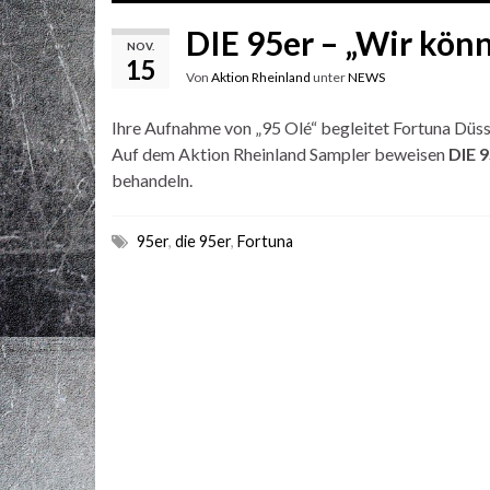
DIE 95er – „Wir kön
NOV.
15
Von
Aktion Rheinland
unter
NEWS
Ihre Aufnahme von „95 Olé“ begleitet Fortuna Düsse
Auf dem Aktion Rheinland Sampler beweisen
DIE 
behandeln.
95er
,
die 95er
,
Fortuna